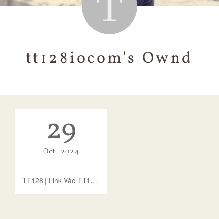
tt128iocom's Ownd
29
Oct
2024
TT128 | Link Vào TT128 Mới Nhất - Trang TT128 Chính Thức